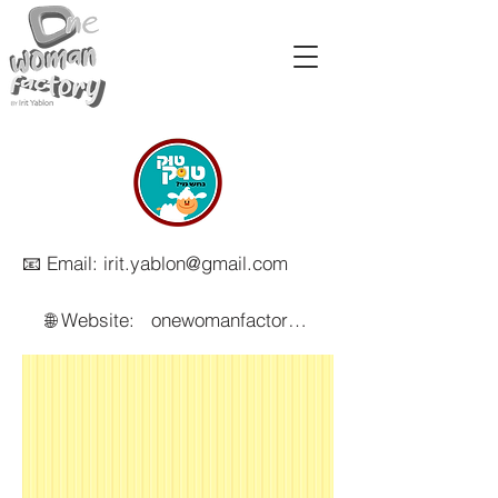
📧 Email: irit.yablon@gmail.com
🌐 Website: onewomanfactory.com