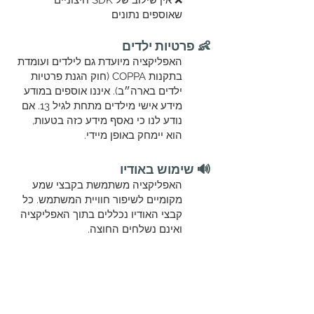
❌ אין שילוב של SDK חיצוניים
שאוספים נתונים
👶 פרטיות ילדים
האפליקציה מיועדת גם לילדים ועומדת
בתקנות COPPA (חוק הגנת פרטיות
ילדים בארה״ב). איננו אוספים במודע
מידע אישי מילדים מתחת לגיל 13. אם
נודע לנו כי נאסף מידע כזה בטעות,
הוא יימחק באופן מיידי.
🔊 שימוש באודיו
האפליקציה משתמשת בקבצי שמע
מקומיים לשיפור חוויית המשתמש. כל
קבצי האודיו נכללים בתוך האפליקציה
ואינם נשלחים החוצה.
🔄 הרשאות באפליקציה
האפליקציה עשויה לבקש הרשאות ל:
השמעת אודיו (לצורך אפקטים קוליים
ואינטראקציות)